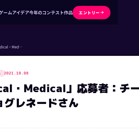
ゲームアイデア
今年のコンテスト作品
エントリー
dical・Med…
2021.10.08
品
ical・Medical」応募者：チ
ョグレネードさん