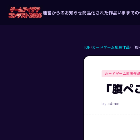
運営からのお知らせ
商品化された作品
いままでの
TOP
/
カードゲーム応募作品
/
「腹
カードゲーム応募作
「腹ぺ
admin