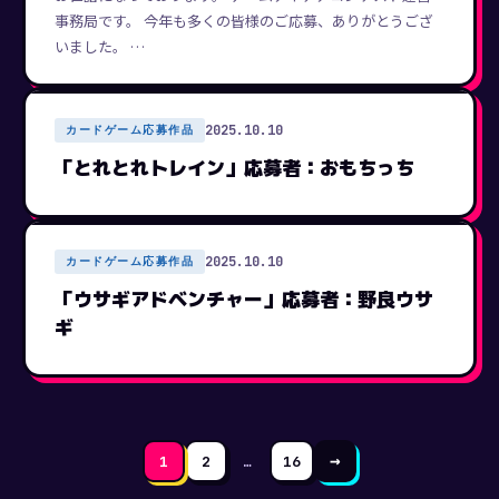
事務局です。 今年も多くの皆様のご応募、ありがとうござ
いました。 …
2025.10.10
カードゲーム応募作品
「とれとれトレイン」応募者：おもちっち
2025.10.10
カードゲーム応募作品
「ウサギアドベンチャー」応募者：野良ウサ
ギ
Page
Page
→
1
2
…
16
Page